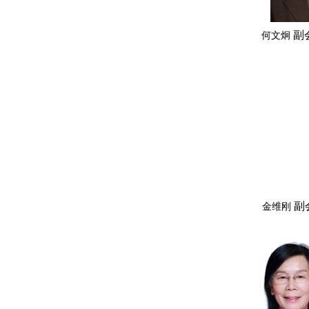
副
何文炯
副
金维刚