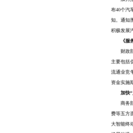
布40个
知。通知
积极发展
《服
财政
主要包括
流通业竞
资金实施期
加快
商务
费等五方
大智能终