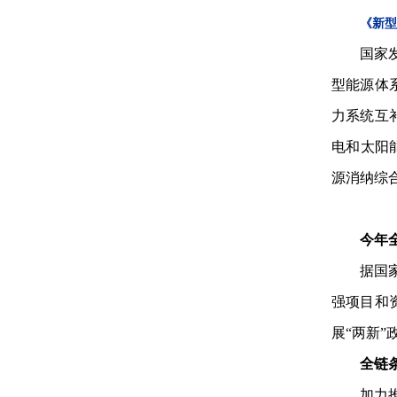
《新型
国家
型能源体
力系统互
电和太阳
源消纳综合
今年
据国
强项目和
展“两新
全链
加力