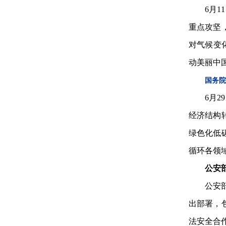
6月
重点攻坚
对气候变
动美丽中
国务院
6月
经济结构
绿色化低
循环各领
公安
公安
出部署，
法安全合