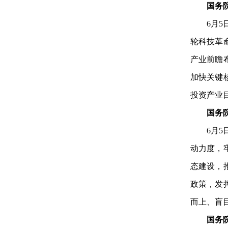
国务
6月
轮科技革
产业前瞻
加快关键
投资产业
国务
6月
动力度，
态建设，
政策，发
而上、盲
国务