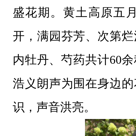
盛花期。黄土高原五
开，满园芬芳、次第烂
内牡丹、芍药共计60
浩义朗声为围在身边的
识，声音洪亮。