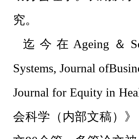
究。
迄今在Ageing＆Society,
Systems, Journal of
Busin
Journal for Equi
会科学（内部文稿）》